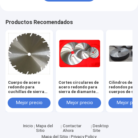
Productos Recomendados
Cuerpo de acero
Cortes circulares de
Cilindros de a
redondo para
acero redondo para
redondos para
cuchillas de sierra
sierra de diamante
cuerpos de sie
circular TCT
circular, cortes
circulares TCT
Tamaño 313 mm x
circulares con punta
tamaño 198 m
Mejor precio
Mejor precio
Mejor pre
1,6 mm x 30 mm
de carburo de
2,0 mm x 30 
Z=24
tungsteno para
Z=24
sierra circular, desde
un diámetro de 230
mm hasta 1200 mm
Inicio
Mapa del
Contactar
Desktop
Sitio
Ahora
Site
Mapa del Sitio
Privacy Policy