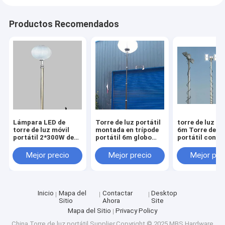
Productos Recomendados
Lámpara LED de
Torre de luz portátil
torre de luz po
torre de luz móvil
montada en trípode
6m Torre de lu
portátil 2*300W de
portátil 6m globo
portátil con g
emergencia eléctrica
inflable Torre de luz
inflable trípod
24V de luz solar
móvil
pies montado
Mejor precio
Mejor precio
Mejor pre
móvil
Inicio
Mapa del
Contactar
Desktop
Sitio
Ahora
Site
Mapa del Sitio
Privacy Policy
China Torre de luz portátil
Supplier.Copyright © 2025 MBS Hardware