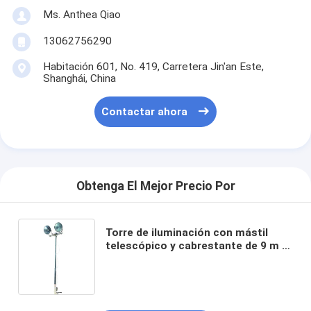
Ms. Anthea Qiao
13062756290
Habitación 601, No. 419, Carretera Jin'an Este,
Shanghái, China
Contactar ahora
Obtenga El Mejor Precio Por
Torre de iluminación con mástil
telescópico y cabrestante de 9 m -
torre de iluminación con trípode de
montaje en suelo - torre de
iluminación de 30 pies - cabezal de
lámpara LED