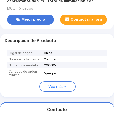
cabrestante de 9 m - torre de iluminación con
trípode de montaje en suelo - torre de iluminación
MOQ：5 juegos
de 30 pies - cabezal de lámpara LED
Mejor precio
Contactar ahora
Descripción De Producto
Lugar de origen
China
Nombre de la marca
Yonggao
Número de modelo
YGG006
Cantidad de orden
5 juegos
mínima
Vea más
Contacto