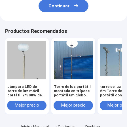
Continuar
Productos Recomendados
Lámpara LED de
Torre de luz portátil
torre de luz po
torre de luz móvil
montada en trípode
6m Torre de lu
portátil 2*300W de
portátil 6m globo
portátil con g
emergencia eléctrica
inflable Torre de luz
inflable trípod
24V de luz solar
móvil
pies montado
Mejor precio
Mejor precio
Mejor pre
móvil
Inicio
Mapa del
Contactar
Desktop