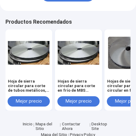
Productos Recomendados
Hoja de sierra
Hojas de sierra
Hojas de sierr
circular para corte
circular para corte
circular para s
de tubos metálicos,
en frío de MBS
circular en frí
hoja de corte de
Hardware para
MBS Hardware
acero 1000mm x
cortar tubos de
cortar tubos d
Mejor precio
Mejor precio
Mejor pre
130mm x 6.0mm
acero, tamaños
acero, tamaño
Z=348
desde 350 mm hasta
350 mm a 120
1200 mm
Inicio
Mapa del
Contactar
Desktop
Sitio
Ahora
Site
Mapa del Sitio
Privacy Policy