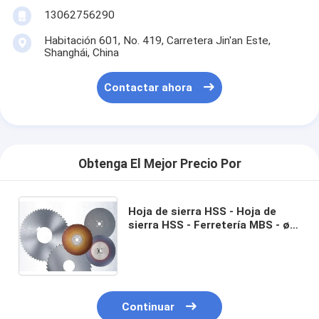
13062756290
Habitación 601, No. 419, Carretera Jin'an Este,
Shanghái, China
Contactar ahora
Obtenga El Mejor Precio Por
Hoja de sierra HSS - Hoja de
sierra HSS - Ferretería MBS - ø
100 - 1200 mm - Para fábricas
de tubos y perfiles de acero
Continuar