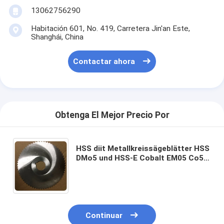
13062756290
Habitación 601, No. 419, Carretera Jin'an Este,
Shanghái, China
Contactar ahora
Obtenga El Mejor Precio Por
HSS diit Metallkreissägeblätter HSS
DMo5 und HSS-E Cobalt EM05 Co5
175 mm hasta 550 mm Las hojas de
metal de la serie HSS DMo5 y HSS-E
Cobalt EM05
Continuar