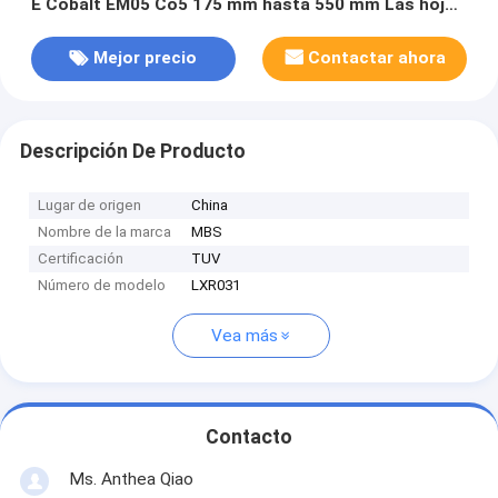
E Cobalt EM05 Co5 175 mm hasta 550 mm Las hojas
de metal de la serie HSS DMo5 y HSS-E Cobalt EM05
Mejor precio
Contactar ahora
Descripción De Producto
Lugar de origen
China
Nombre de la marca
MBS
Certificación
TUV
Número de modelo
LXR031
Vea más
Contacto
Ms. Anthea Qiao