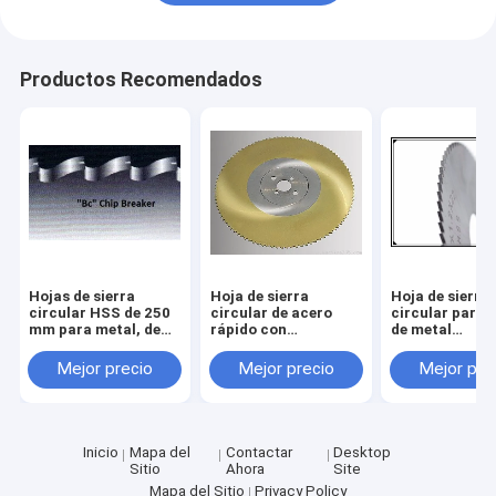
Productos Recomendados
Hojas de sierra
Hoja de sierra
Hoja de sierra
circular HSS de 250
circular de acero
circular para 
mm para metal, de
rápido con
de metal
175 mm a 550 mm de
recubrimiento de
Recubrimiento
diámetro
nitruro de
estaño HSS Ho
Mejor precio
Mejor precio
Mejor pre
carbonitruro de
sierra circular
titanio HSS Hoja de
corte de tubos
sierra circular 315 x
tuberías de me
40 x 2.5 Z=240
Inicio
Mapa del
Contactar
Desktop
Sitio
Ahora
Site
Mapa del Sitio
Privacy Policy