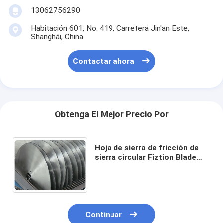
13062756290
Habitación 601, No. 419, Carretera Jin'an Este,
Shanghái, China
Contactar ahora
Obtenga El Mejor Precio Por
Hoja de sierra de fricción de
sierra circular Fîztion Blade
Saw para tubo de metal de
1000 mm x 130 mm x 6,0 mm
Z=348
Continuar