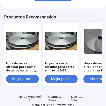
Productos Recomendados
Hoja de sierra
Hojas de sierra
Hojas de sierr
circular para corte
circular para corte
circular para s
de tubos metálicos,
en frío de MBS
circular en frí
hoja de corte de
Hardware para
MBS Hardware
acero 1000mm x
cortar tubos de
cortar tubos d
Mejor precio
Mejor precio
Mejor pre
130mm x 6.0mm
acero, tamaños
acero, tamaño
Z=348
desde 350 mm hasta
350 mm a 120
1200 mm
Inicio
Mapa del
Contactar
Desktop
Sitio
Ahora
Site
Mapa del Sitio
Privacy Policy