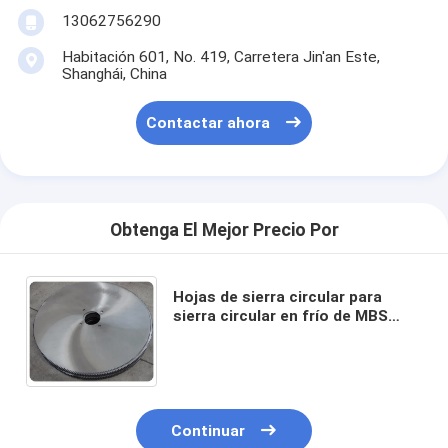
13062756290
Habitación 601, No. 419, Carretera Jin'an Este,
Shanghái, China
Contactar ahora
Obtenga El Mejor Precio Por
Hojas de sierra circular para
sierra circular en frío de MBS
Hardware para cortar tubos de
acero, tamaños de 350 mm a
1200 mm
Continuar