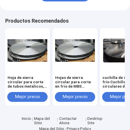
Productos Recomendados
Hoja de sierra
Hojas de sierra
cuchilla de sie
circular para corte
circular para corte
frío Cuchillas
de tubos metálicos,
en frío de MBS
circulares de
hoja de corte de
Hardware para
Hardware par
acero 1000mm x
cortar tubos de
cortar tubería
Mejor precio
Mejor precio
Mejor pre
130mm x 6.0mm
acero, tamaños
acero tamaño
Z=348
desde 350 mm hasta
350mm hasta
1200 mm
1200mm
Inicio
Mapa del
Contactar
Desktop
Sitio
Ahora
Site
Mapa del Sitio
Privacy Policy