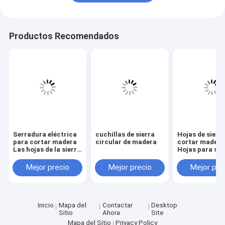
Productos Recomendados
Serradura eléctrica
cuchillas de sierra
Hojas de sierr
para cortar madera
circular de madera
cortar madera
Las hojas de la sierra
Hojas para sie
circular están
circulares sin
disponibles en
de carburo - ø 
Mejor precio
Mejor precio
Mejor pre
tamaño de ø 100 a
1200 mm - par
1200 mm para
madera
madera
Inicio
Mapa del
Contactar
Desktop
Sitio
Ahora
Site
Mapa del Sitio
Privacy Policy