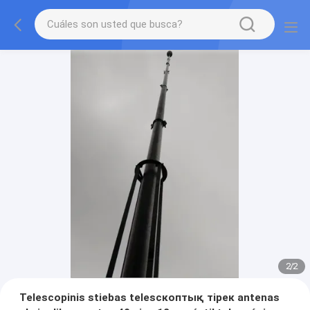
2
/
2
Telescopinis stiebas telesскоптық тірек antenas