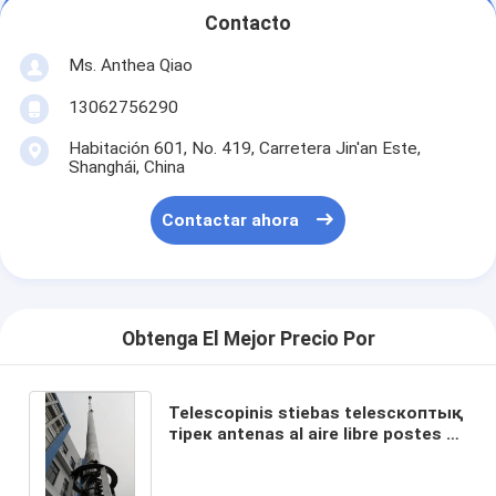
Contacto
Ms. Anthea Qiao
13062756290
Habitación 601, No. 419, Carretera Jin'an Este,
Shanghái, China
Contactar ahora
Obtenga El Mejor Precio Por
Telescopinis stiebas telesскоптық
тірек antenas al aire libre postes 40
pies 12m mástil telescópico mástil
de luz telescópico empujar hacia