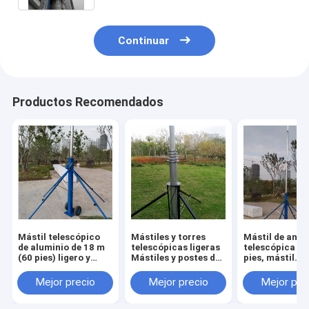
arriba
Continuar
Productos Recomendados
Mástil telescópico
Mástiles y torres
Mástil de ante
de aluminio de 18 m
telescópicas ligeras
telescópica de
(60 pies) ligero y
Mástiles y postes de
pies, mástil
portátil con
antenas portátiles
telescópico de
manivela - Hardware
Hardware MBS
empuje, trípod
Mejor precio
Mejor precio
Mejor pre
MBS
torre de alumi
15 m