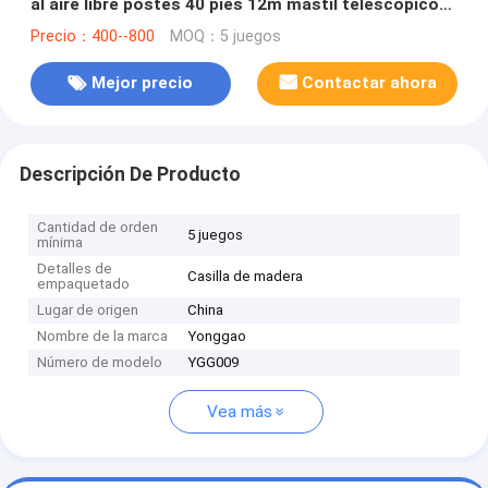
al aire libre postes 40 pies 12m mástil telescópico
mástil de luz telescópico empujar hacia arriba
Precio：400--800
MOQ：5 juegos
Mejor precio
Contactar ahora
Descripción De Producto
Cantidad de orden
5 juegos
mínima
Detalles de
Casilla de madera
empaquetado
Lugar de origen
China
Nombre de la marca
Yonggao
Número de modelo
YGG009
Vea más