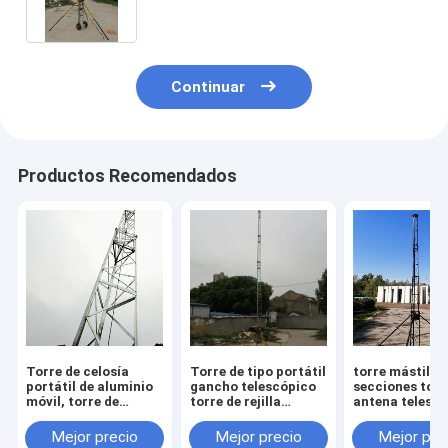
gancho hasta la red torre de
alambre con 9m 6 secciones
portátiles
Continuar
Productos Recomendados
Torre de celosía
Torre de tipo portátil
torre mástil 3
portátil de aluminio
gancho telescópico
secciones torr
móvil, torre de
torre de rejilla
antena telesc
armadura, 30 de
antena al aire libre
torre de celosí
altura extensible
torre de 60 pies
de aluminio
Mejor precio
Mejor precio
Mejor pre