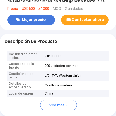
de telecomunicaciones portátil gancho hasta la red
torre de alambre con 9m 6 secciones portátiles
Precio：USD600 to 1000
MOQ：2 unidades
Mejor precio
Contactar ahora
Descripción De Producto
Cantidad de orden
2 unidades
mínima
Capacidad de la
200 unidades por mes
fuente
Condiciones de
L/C, T/T, Western Union
pago
Detalles de
Casilla de madera
empaquetado
Lugar de origen
China
Vea más