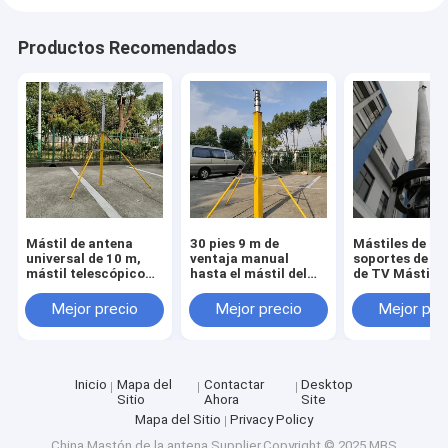
Productos Recomendados
Mástil de antena
30 pies 9 m de
Mástiles de an
universal de 10 m,
ventaja manual
soportes de a
mástil telescópico
hasta el mástil del
de TV Mástil d
extensible ligero con
vehículo mástil de
antena telesc
trípode
antena telescópica
de empuje man
Mejor precio
Mejor precio
Mejor pre
con soporte de placa
hacia arriba 9
de acero portátil
pies
Inicio
Mapa del
Contactar
Desktop
Sitio
Ahora
Site
Mapa del Sitio
Privacy Policy
China Mastón de la antena
Supplier.Copyright © 2025 MBS