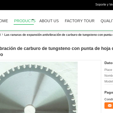
Soporte y Ve
OME
PRODUCTS
ABOUT US
FACTORY TOUR
QUALI
t
Las ranuras de expansión antivibración de carburo de tungsteno con punta 
bración de carburo de tungsteno con punta de hoja 
ro
Dato
Place 
Nombr
Model
Pago
Condi