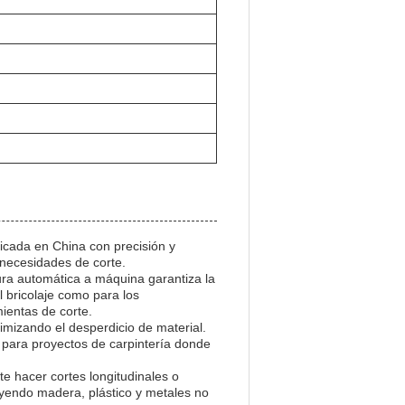
ricada en China con precisión y
 necesidades de corte.
ura automática a máquina garantiza la
l bricolaje como para los
mientas de corte.
imizando el desperdicio de material.
l para proyectos de carpintería donde
te hacer cortes longitudinales o
uyendo madera, plástico y metales no