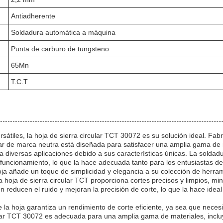
Antiadherente
Soldadura automática a máquina
Punta de carburo de tungsteno
65Mn
T.C.T
sátiles, la hoja de sierra circular TCT 30072 es su solución ideal. Fab
ular de marca neutra está diseñada para satisfacer una amplia gama de
 diversas aplicaciones debido a sus características únicas. La soldad
l funcionamiento, lo que la hace adecuada tanto para los entusiastas de
 hoja añade un toque de simplicidad y elegancia a su colección de herra
hoja de sierra circular TCT proporciona cortes precisos y limpios, min
n reducen el ruido y mejoran la precisión de corte, lo que la hace idea
 la hoja garantiza un rendimiento de corte eficiente, ya sea que necesi
cular TCT 30072 es adecuada para una amplia gama de materiales, incl