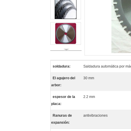
soldadura:
Saldadura automática por má
El agujero del
30 mm
arbor:
espesor de la
2.2 mm
placa:
Ranuras de
antivibraciones
expansión: