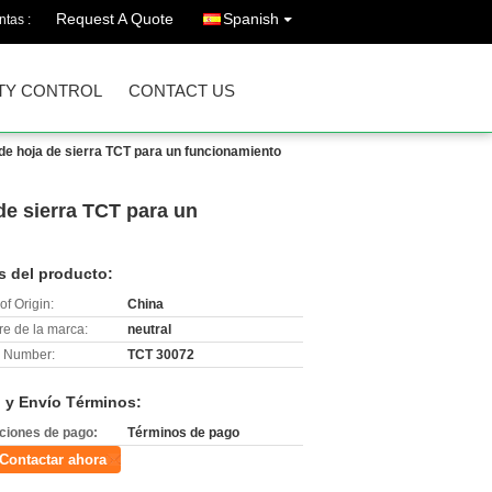
Request A Quote
Spanish
ntas :
TY CONTROL
CONTACT US
de hoja de sierra TCT para un funcionamiento
de sierra TCT para un
s del producto:
of Origin:
China
e de la marca:
neutral
 Number:
TCT 30072
 y Envío Términos:
ciones de pago:
Términos de pago
Contactar ahora