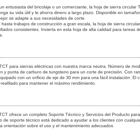
 un entusiasta del bricolaje o un comerciante, la hoja de sierra circula
longa su vida útil y le ahorra dinero a largo plazo. Disponible en ta
ejor se adapte a sus necesidades de corte.
hasta trabajos de construcción a gran escala, la hoja de sierra circu
sultados consistentes. Invierta en esta hoja de alta calidad para tareas 
s.
ar TCT para sierras eléctricas con nuestra marca neutra. Número de mo
n y punta de carburo de tungsteno para un corte de precisión. Con ran
ipado con un orificio de eje de 30 mm para una fácil instalación. El c
a reafilado para mantener el máximo rendimiento.
r TCT ofrece un completo Soporte Técnico y Servicios del Producto para
po de soporte técnico está dedicado a ayudar a los clientes con cualqui
la orientación sobre el uso y el mantenimiento adecuados.