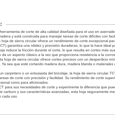
:
 herramienta de corte de alta calidad diseñada para el uso en aserrad
radera y está construida para manejar tareas de corte difíciles con faci
hoja de sierra circular ofrece un rendimiento de corte excepcional para
T) garantiza una nitidez y precisión duraderas, lo que la hace ideal pa
oja reduce la fricción durante el corte, lo que resulta en cortes más su
le da un aspecto clásico a la vez que proporciona resistencia a la corr
a hoja de sierra circular ofrece cortes precisos con un desperdicio m
e. Ya sea que esté cortando madera dura, madera blanda o materiales c
 un carpintero o un entusiasta del bricolaje, la hoja de sierra circular 
as de corte con precisión y facilidad. Su rendimiento de corte superio
esional como para aficionados.
r TCT para sus necesidades de corte y experimente la diferencia que pue
e carburo y sus características avanzadas, esta hoja seguramente mejo
n cada uso.