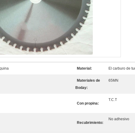
quina
Material:
El carburo de tu
Materiales de
65MN
Boday:
T.C.T
Con propina:
No adhesivo
Recubrimiento: