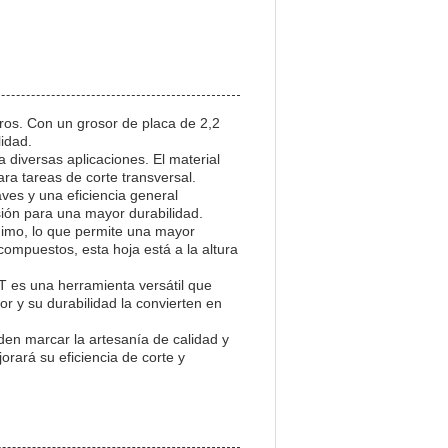
eros. Con un grosor de placa de 2,2
lidad.
 diversas aplicaciones. El material
ra tareas de corte transversal.
aves y una eficiencia general
osión para una mayor durabilidad.
ínimo, lo que permite una mayor
ompuestos, esta hoja está a la altura
TCT es una herramienta versátil que
r y su durabilidad la convierten en
den marcar la artesanía de calidad y
rará su eficiencia de corte y